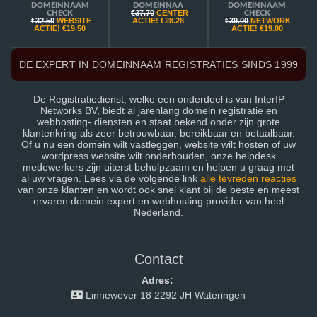
DOMEINNAAM
DOMEINNAA
DOMEINNAAM
€37.70
CENTER
CHECK
CHECK
€32.50
WEBSITE
ACTIE!
€28.28
€39.00
NETWORK
ACTIE!
€19.50
ACTIE!
€19.00
DE EXPERT IN DOMEINNAAM REGISTRATIES SINDS 1999
De Registratiedienst, welke een onderdeel is van InterIP
Networks BV, biedt al jarenlang domein registratie en
webhosting- diensten en staat bekend onder zijn grote
klantenkring als zeer betrouwbaar, bereikbaar en betaalbaar.
Of u nu een domein wilt vastleggen, website wilt hosten of uw
wordpress website wilt onderhouden, onze helpdesk
medewerkers zijn uiterst behulpzaam en helpen u graag met
al uw vragen. Lees via de volgende link
alle tevreden reacties
van onze klanten en wordt ook snel klant bij de beste en meest
ervaren domein expert en webhosting provider van heel
Nederland.
Contact
Adres:
Linnewever 18 2292 JH Wateringen